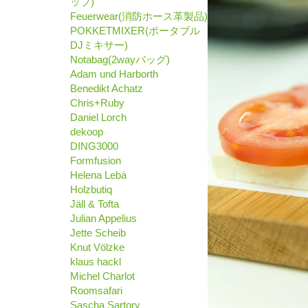
ップ)
Feuerwear(消防ホース革製品)
POKKETMIXER(ポータブル
DJミキサー)
Notabag(2wayバッグ)
Adam und Harborth
Benedikt Achatz
Chris+Ruby
Daniel Lorch
dekoop
DING3000
Formfusion
Helena Lebá
Holzbutiq
Jäll & Tofta
Julian Appelius
Jette Scheib
Knut Völzke
klaus hackl
Michel Charlot
Roomsafari
Sascha Sartory