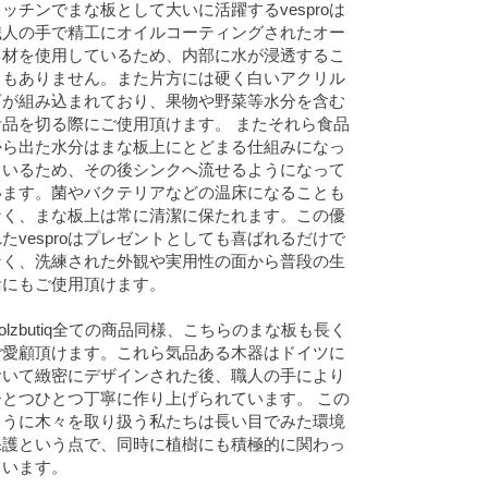
キッチンでまな板として大いに活躍するvesproは
職人の手で精工にオイルコーティングされたオー
ク材を使用しているため、内部に水が浸透するこ
ともありません。また片方には硬く白いアクリル
石が組み込まれており、果物や野菜等水分を含む
食品を切る際にご使用頂けます。 またそれら食品
から出た水分はまな板上にとどまる仕組みになっ
ているため、その後シンクへ流せるようになって
います。菌やバクテリアなどの温床になることも
なく、まな板上は常に清潔に保たれます。この優
れたvesproはプレゼントとしても喜ばれるだけで
なく、洗練された外観や実用性の面から普段の生
活にもご使用頂けます。
olzbutiq全ての商品同様、こちらのまな板も長く
ご愛顧頂けます。これら気品ある木器はドイツに
おいて緻密にデザインされた後、職人の手により
ひとつひとつ丁寧に作り上げられています。 この
ように木々を取り扱う私たちは長い目でみた環境
保護という点で、同時に植樹にも積極的に関わっ
ています。