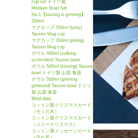
cup set ドイツ製
Medium Bowl Set
No.1【kissing & grinning】
200ml
マグカップ 350ml (tasty)
Tassen Mug cup
マグカップ 350ml (joking)
Tassen Mug cup
ボウル 500ml (sulking
schmollen) Tassen bowl
ボウル 500ml (kissing) Tassen
bowl ドイツ製 お皿 食器
ボウル 500ml (grinning
grinsend) Tassen bowl ドイツ
製 お皿 食器
Blind date
コットン製クリスマスカード
（モミの木）
コットン製クリスマスカード
（メリークリスマス）
コットン製メッセージカード
（流れ星）