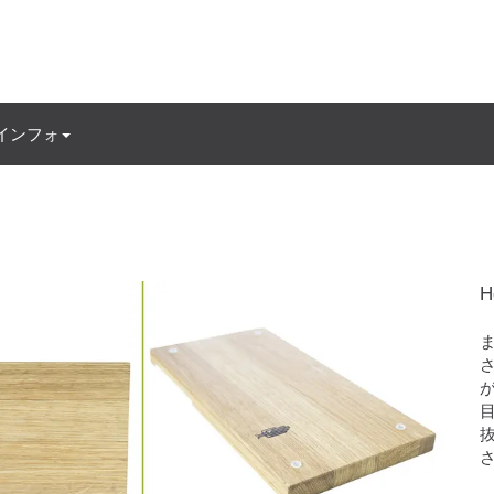
インフォ
H
が