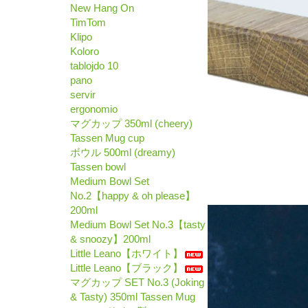
New Hang On
TimTom
Klipo
Koloro
tablojdo 10
pano
servir
ergonomio
マグカップ 350ml (cheery)
Tassen Mug cup
ボウル 500ml (dreamy)
Tassen bowl
Medium Bowl Set
No.2【happy & oh please】
200ml
Medium Bowl Set No.3【tasty
& snoozy】200ml
Little Leano【ホワイト】
Little Leano【ブラック】
マグカップ SET No.3 (Joking
& Tasty) 350ml Tassen Mug