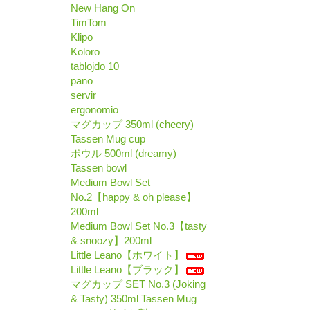
New Hang On
TimTom
Klipo
Koloro
tablojdo 10
pano
servir
ergonomio
マグカップ 350ml (cheery)
Tassen Mug cup
ボウル 500ml (dreamy)
Tassen bowl
Medium Bowl Set
No.2【happy & oh please】
200ml
Medium Bowl Set No.3【tasty
& snoozy】200ml
Little Leano【ホワイト】
Little Leano【ブラック】
マグカップ SET No.3 (Joking
& Tasty) 350ml Tassen Mug