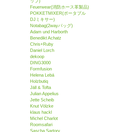
ップ)
Feuerwear(消防ホース革製品)
POKKETMIXER(ポータブル
DJミキサー)
Notabag(2wayバッグ)
Adam und Harborth
Benedikt Achatz
Chris+Ruby
Daniel Lorch
dekoop
DING3000
Formfusion
Helena Lebá
Holzbutiq
Jäll & Tofta
Julian Appelius
Jette Scheib
Knut Völzke
klaus hackl
Michel Charlot
Roomsafari
Sascha Sartory