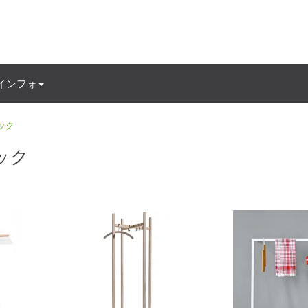
インフォ
ック
ック