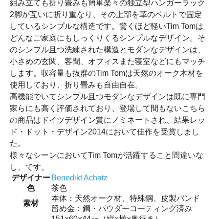
組み立ても折り畳みも簡単楽々の独立型ハンガーラック
2脚が互いに折り重なり、その上部を革のベルトで固定
しているシンプルな構造です。驚くほど軽いTim Tomは
どんなご家庭にもしっくりくるシンプルなデザイン。そ
のシンプル且つ洗練された構造とモダンなデザインは、
小さめの玄関、客間、オフィスまた寝室などにもマッチ
します。収容量も抜群のTim Tomは天然のオーク木材を
使用しており、折り畳みも自由自在。
高機能でいてシンプル且つモダンなデザインは既に専門
家らにも高く評価されており、登場して間もないこちら
の商品はドイツデザイン賞にノミネートされ、結果レッ
ド・ドット・デザイン2014において佳作を受賞しまし
た。
様々なシーンにおいてTim Tomが活躍すること間違いな
し、です。
デザイナー
Benedikt Achatz
色
茶色
本体：天然オーク材、特殊鋼、皮製バンド
素材
留め金：鋼・パウダーコーティング済み
151×60×44㎝（縦×横×奥行き）